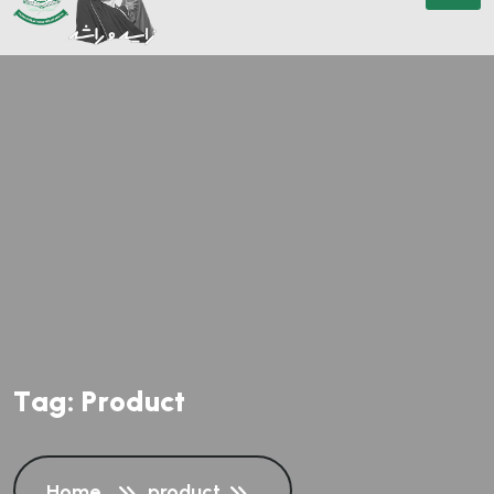
T
a
g
:
P
r
o
d
u
c
t
Home
product