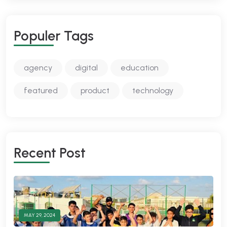
P
O
P
U
L
E
R
T
A
G
S
agency
digital
education
featured
product
technology
R
E
C
E
N
T
P
O
S
T
MAY 29, 2024