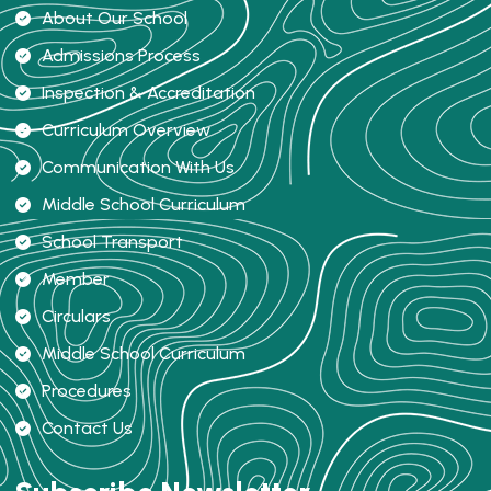
About Our School
Admissions Process
Inspection & Accreditation
Curriculum Overview
Communication With Us
Middle School Curriculum
School Transport
Member
Circulars
Middle School Curriculum
Procedures
Contact Us