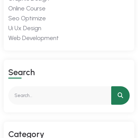
Online Course
Seo Optimize
Ui Ux Design
Web Development
S
E
A
R
C
H
C
A
T
E
G
O
R
Y