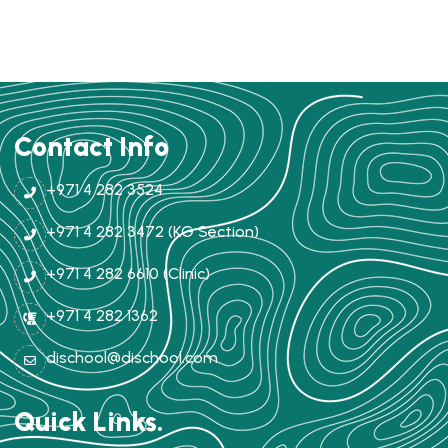
Contact Info
+971 4 282 3524
+971 4 282 3472 (KG Section)
+971 4 282 6610 (Clinic)
+971 4 282 1362
dischool@dischool.com
Quick Links.